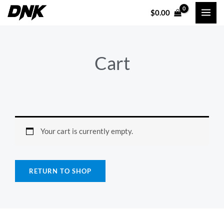
Skip
$
0.00
to
content
Cart
Your cart is currently empty.
RETURN TO SHOP