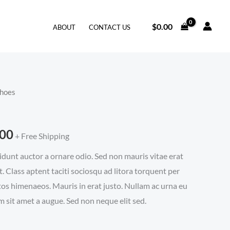
$
0.00
ABOUT
CONTACT US
Shoes
価
格
.00
+ Free Shipping
帯:
idunt auctor a ornare odio. Sed non mauris vitae erat
$200.00
t. Class aptent taciti sociosqu ad litora torquent per
–
tos himenaeos. Mauris in erat justo. Nullam ac urna eu
 sit amet a augue. Sed non neque elit sed.
$240.00