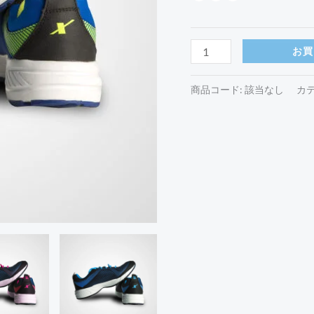
お買
商品コード:
該当なし
カ