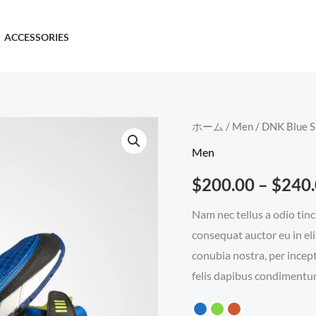
ACCESSORIES
DNK
ホーム
/
Men
/ DNK Blue 
Blue
Men
Shoes
$
200.00
–
$
240
個
Nam nec tellus a odio tinc
consequat auctor eu in eli
conubia nostra, per incep
felis dapibus condimentum