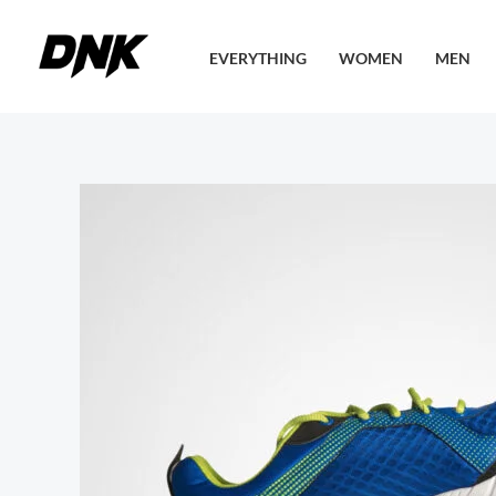
内
容
EVERYTHING
WOMEN
MEN
を
ス
キ
ッ
プ