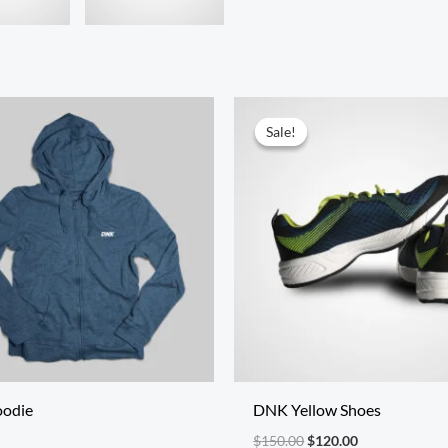
元
現
の
在
Sale!
Sale!
価
の
格
価
は
格
$150.00
は
で
$120.00
し
で
た。
す。
oodie
DNK Yellow Shoes
$
150.00
$
120.00