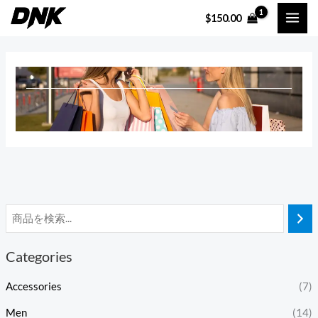
内
$
150.00
容
を
ス
キ
ッ
プ
Categories
Accessories
(7)
Men
(14)