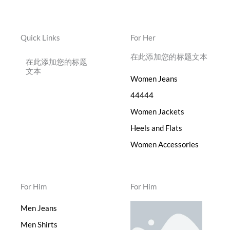
Quick Links
For Her
在此添加您的标题文本
在此添加您的标题
文本
Women Jeans
44444
Women Jackets
Heels and Flats
Women Accessories
For Him
For Him
Men Jeans
Men Shirts