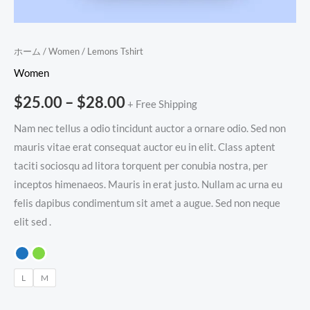
ホーム
/
Women
/ Lemons Tshirt
Women
$
25.00
–
$
28.00
+ Free Shipping
Nam nec tellus a odio tincidunt auctor a ornare odio. Sed non
mauris vitae erat consequat auctor eu in elit. Class aptent
taciti sociosqu ad litora torquent per conubia nostra, per
inceptos himenaeos. Mauris in erat justo. Nullam ac urna eu
felis dapibus condimentum sit amet a augue. Sed non neque
elit sed .
L
M