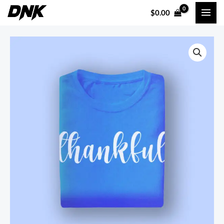
内
$
0.00
容
を
Lemons
価
ス
Tshirt
キ
格
個
ッ
帯:
プ
$25.00
–
$28.00