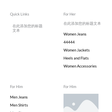
Quick Links
For Her
在此添加您的标题文本
在此添加您的标题
文本
Women Jeans
44444
Women Jackets
Heels and Flats
Women Accessories
For Him
For Him
Men Jeans
Men Shirts