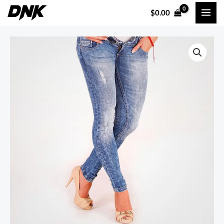
内
$
0.00
容
を
Blue
ス
Denim
キ
Jeans
ッ
個
プ