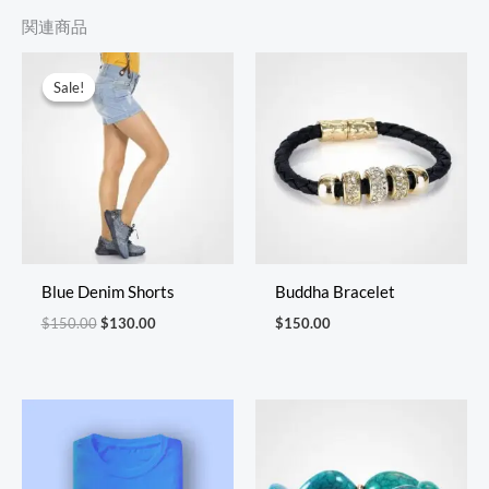
関連商品
元
現
の
在
Sale!
Sale!
価
の
格
価
は
格
$150.00
は
で
$130.00
し
で
た。
す。
Blue Denim Shorts
Buddha Bracelet
$
150.00
$
130.00
$
150.00
価
価
格
格
帯:
帯:
$25.00
$150.00
–
–