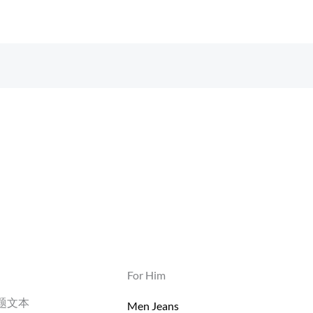
For Him
题文本
Men Jeans